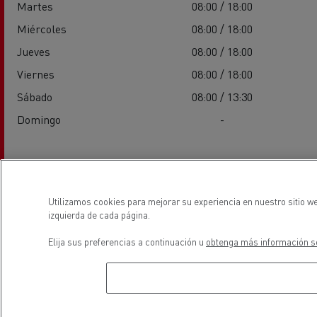
Martes
08:00 / 18:00
Miércoles
08:00 / 18:00
Jueves
08:00 / 18:00
Viernes
08:00 / 18:00
Sábado
08:00 / 13:30
Domingo
-
Servicios
Utilizamos cookies para mejorar su experiencia en nuestro sitio we
izquierda de cada página.
Elija sus preferencias a continuación u
obtenga más información so