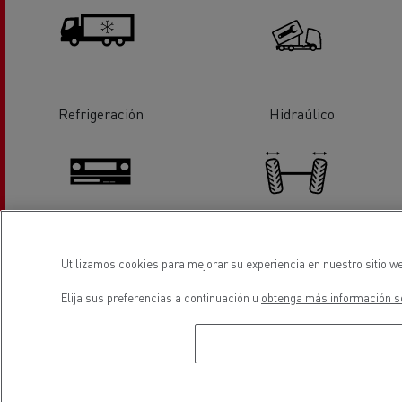
Refrigeración
Hidraúlico
Tacógrafos
Alineación de ejes/ruedas
Utilizamos cookies para mejorar su experiencia en nuestro sitio we
Elija sus preferencias a continuación u
obtenga más información so
Servicio de neumáticos
Sustitución de lunas