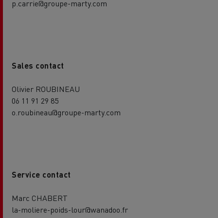
p.carrie@groupe-marty.com
Sales contact
Olivier ROUBINEAU
06 11 91 29 85
o.roubineau@groupe-marty.com
Service contact
Marc CHABERT
la-moliere-poids-lour@wanadoo.fr