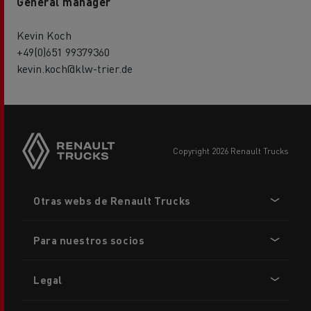
General manager
Kevin Koch
+49(0)651 99379360
kevin.koch@klw-trier.de
copyright 2026 Renault Trucks
Footer
Otras webs de Renault Trucks
menu
Para nuestros socios
Legal