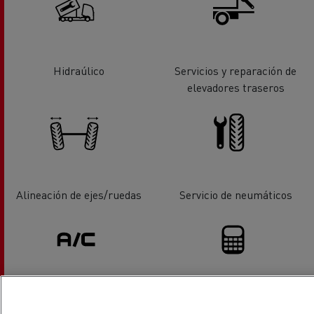
Hidraúlico
Servicios y reparación de
elevadores traseros
Alineación de ejes/ruedas
Servicio de neumáticos
Aire Acondicionado
Financiación