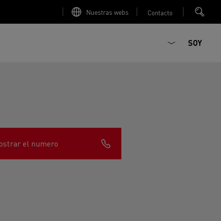
Nuestras webs
Contacto
SOY
strar el numero
ault Trucks E-Tech D
T-Selection
Renault Trucks E-Tech D
T 01 Racing
WIDE Eléctrico
orios - Seguridad
Accesorios - Optimización
Renault Trucks