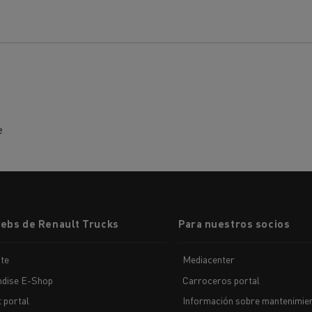
e
webs de Renault Trucks
Para nuestros socios
te
Mediacenter
dise E-Shop
Carroceros portal
t portal
Información sobre mantenimien