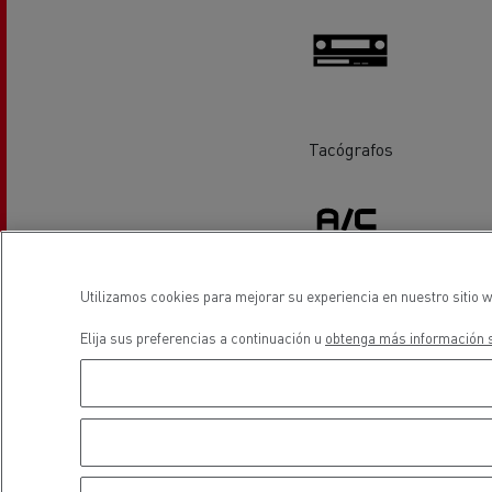
Equipamiento para
Servi
ayuntamientos
bomb
Forma
condu
Recogida de residuos
Tacógrafos
Servicio 24/7
Nuestra visión
Energías para la descarbonización
¿Qué energía es la adecuada para mi negocio?
Transporte de hormigón
¿Qué energía alternativa elegir para su camió
Renault Trucks reduce las emisiones de CO2
Utilizamos cookies para mejorar su experiencia en nuestro sitio w
Aire Acondicionado
Eficacia del combustible
Elija sus preferencias a continuación u
obtenga más información s
ubicación
El sueño del ingeniero
Diseño: la revolución del camión eléctrico
Ventajas del leasing de camiones eléctricos