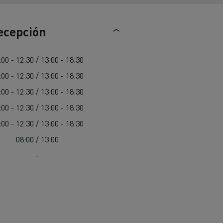
Nuestra oferta 100% electrica
recepción
teras en
Materiales de construcción de
:00 - 12:30 / 13:00 - 18:30
carreteras en Francia
:00 - 12:30 / 13:00 - 18:30
nault Trucks E-Tech
:00 - 12:30 / 13:00 - 18:30
Master
:00 - 12:30 / 13:00 - 18:30
:00 - 12:30 / 13:00 - 18:30
08:00 / 13:00
-
Renault Trucks K
Renault Trucks C
¿Qué vehículo comercial es
al para
mejor para las empresas
n
Infraestructuras de carga
o
alimentarias?