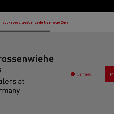
 Trucks
Servicios
Cerca de ti
Servicio 24/7
Grossenwiehe
G
Cerrado
Mo
Reclamaciones
lers at
ermany
Noticias
ult Trucks E-Tech T
rafic Red Edition
T-P Road
Renault Trucks E-Tech C
T X-64
Ren
s - Confort
Accesorios - Diseño
Acces
Únete a la Familia de 