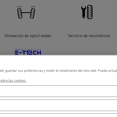
cios de emergencia y
Operación de mantenim
eros
carreteras
ción de
Map ToolBox
ctores
Alineación de ejes/ruedas
Servicio de neumáticos
Movimiento de tierras
Transporte de m
n?
eb, guardar sus preferencias y medir el rendimiento del sitio web. Puede actua
Vehiculos eléctricos
obre las cookies.