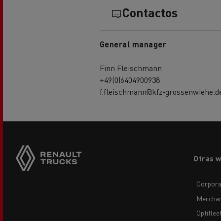
Contactos
General manager
Finn Fleischmann
+49(0)6404900938
f.fleischmann@kfz-grossenwiehe.d
Footer
Otras 
menu
Corpora
Merchan
Optiflee