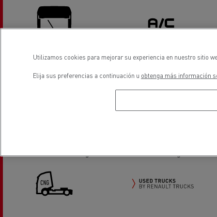
Utilizamos cookies para mejorar su experiencia en nuestro sitio we
Sustitución de lunas
Aire Acondicionado
Elija sus preferencias a continuación u
obtenga más información so
Servicios y reparación de
Distribución de vehiculos
vehiculos industriales ligeros
industriales ligeros