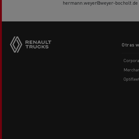
hermann.weyer@weyer-bocholt.de
Footer
Otras 
menu
Corpora
Merchan
Optiflee