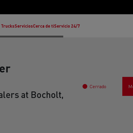
 Trucks
Servicios
Cerca de ti
Servicio 24/7
er
Cerrado
Mo
Reclamaciones
lers at Bocholt,
Noticias
ult Trucks E-Tech T
rafic Red Edition
T-P Road
Renault Trucks E-Tech C
T X-64
Ren
s - Confort
Accesorios - Diseño
Acces
Únete a la Familia de 