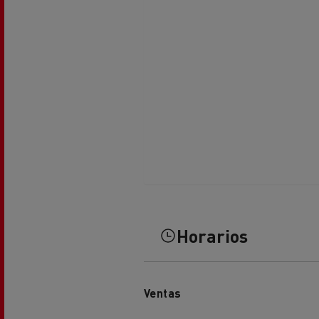
El Grupo Delanchy
Guerlain
Feldschlösschen - Carlsberg
Horarios
Ventas