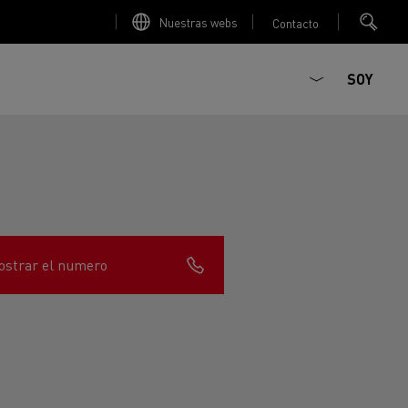
Nuestras webs
Contacto
SOY
strar el numero
ault Trucks E-Tech D
T-Selection
Renault Trucks E-Tech D
T 01 Racing
WIDE Eléctrico
orios - Seguridad
Accesorios - Optimización
Renault Trucks