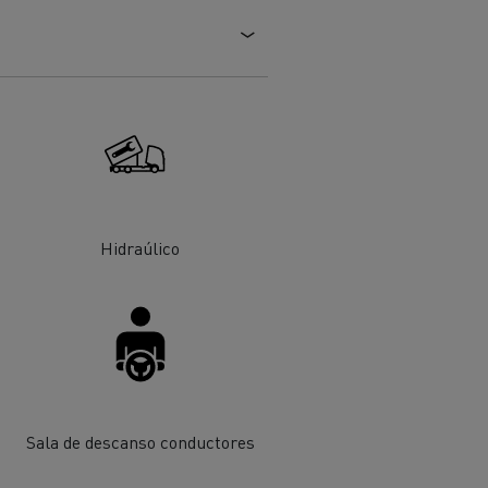
Hidraúlico
ehículos
Transporte de mercancías
rucks
 actividad
Transporte eficaz de sus
mercancías
Sala de descanso conductores
Formación del
Optifleet portal
personal de gestión