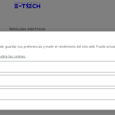
cios de emergencia y
Operación de mantenim
eros
carreteras
ción de
Map ToolBox
ctores
Vehiculos eléctricos
eb, guardar sus preferencias y medir el rendimiento del sitio web. Puede actua
obre las cookies.
Movimiento de tierras
Transporte de m
n?