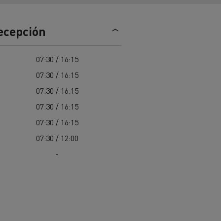
Nuestra oferta 100% electrica
recepción
teras en
Materiales de construcción de
07:30 / 16:15
carreteras en Francia
07:30 / 16:15
nault Trucks E-Tech
07:30 / 16:15
Master
07:30 / 16:15
07:30 / 16:15
07:30 / 12:00
-
Renault Trucks K
Renault Trucks C
¿Qué vehículo comercial es
al para
mejor para las empresas
n
Infraestructuras de carga
o
alimentarias?