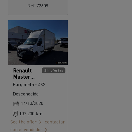
Ref: 72609
Renault
Sin ofertas
Master
145
Furgoneta - 4X2
Desconocido
14/10/2020
137 200 km
See the offer
contactar
con el vendedor