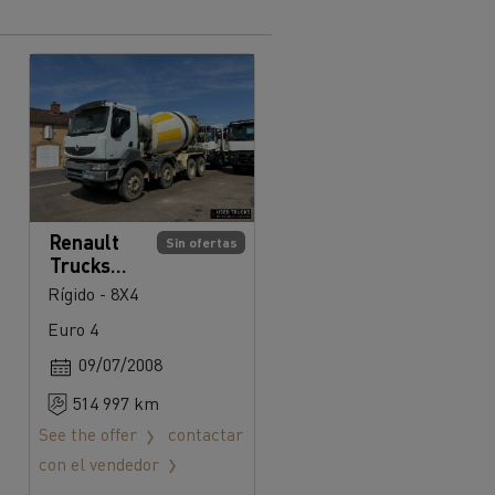
Renault
Sin ofertas
Trucks
KERAX
Rígido - 8X4
410
Euro 4
09/07/2008
514 997 km
See the offer
contactar
con el vendedor