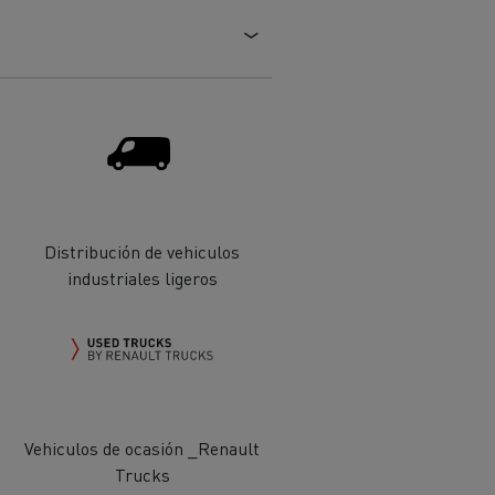
Distribución de vehiculos
ehículos
Transporte de mercancías
industriales ligeros
rucks
 actividad
Transporte eficaz de sus
mercancías
Vehiculos de ocasión _Renault
Formación del
Trucks
Optifleet portal
personal de gestión