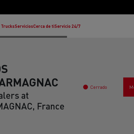
 Trucks
Servicios
Cerca de ti
Servicio 24/7
OS
'ARMAGNAC
Cerrado
Mo
Reclamaciones
lers at
AGNAC, France
Noticias
ult Trucks E-Tech T
rafic Red Edition
T-P Road
Renault Trucks E-Tech C
T X-64
Ren
s - Confort
Accesorios - Diseño
Acces
Únete a la Familia de 