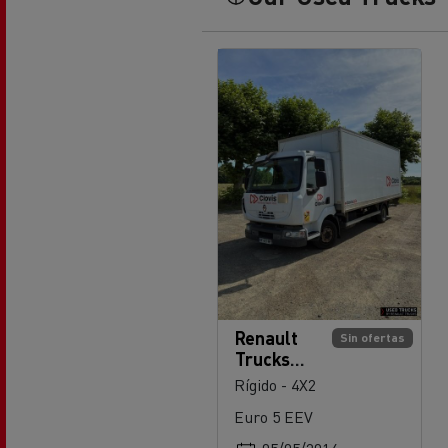
Renault
Sin ofertas
Trucks
Midlum
Rígido - 4X2
180
Euro 5 EEV