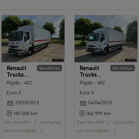
Renault
Renault
Sin ofertas
Sin ofertas
Trucks
Trucks
Midlum
Midlum
Rígido - 4X2
Rígido - 4X2
180
220
Euro 5
Euro 5
25/03/2013
04/04/2013
187 000 km
342 999 km
See the offer
contactar
See the offer
contactar
con el vendedor
con el vendedor