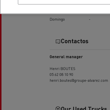
Viernes
08:00 - 12:00 / 14:00 - 17:
Sábado
-
Domingo
-
Contactos
General manager
Henri BOUTES
05 62 08 10 90
henri.boutes@groupe-alvarez.com
Our Used Trucks