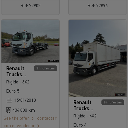
Ref: 72902
Ref: 72896
Renault
Sin ofertas
Trucks
Premium
Rígido - 6X2
Distributio
Euro 5
n 380
15/01/2013
Renault
Sin ofertas
Trucks
434 000 km
Premium
Rígido - 4X2
See the offer
contactar
Distributio
Euro 4
con el vendedor
n 320