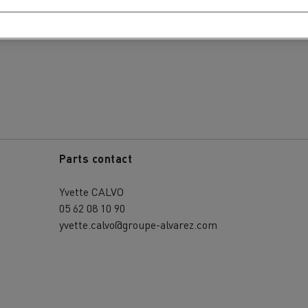
00
Parts contact
Yvette CALVO
05 62 08 10 90
yvette.calvo@groupe-alvarez.com