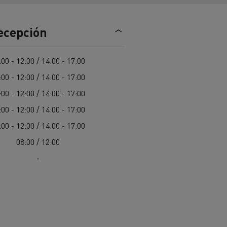
Nuestra oferta 100% electrica
recepción
teras en
Materiales de construcción de
:00 - 12:00 / 14:00 - 17:00
carreteras en Francia
:00 - 12:00 / 14:00 - 17:00
nault Trucks E-Tech
:00 - 12:00 / 14:00 - 17:00
Master
:00 - 12:00 / 14:00 - 17:00
:00 - 12:00 / 14:00 - 17:00
08:00 / 12:00
-
Renault Trucks K
Renault Trucks C
¿Qué vehículo comercial es
al para
mejor para las empresas
n
Infraestructuras de carga
o
alimentarias?