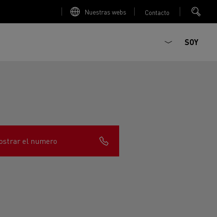
Nuestras webs
Contacto
SOY
strar el numero
ault Trucks E-Tech D
T-Selection
Renault Trucks E-Tech D
T 01 Racing
WIDE Eléctrico
orios - Seguridad
Accesorios - Optimización
Renault Trucks