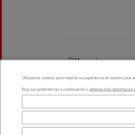
El Grupo Delanchy
Guerlain
Feldschlösschen - Carlsberg
Horarios
Utilizamos cookies para mejorar su experiencia en nuestro sitio w
Ventas
Elija sus preferencias a continuación u
obtenga más información s
Lunes
08:00 - 12:00 / 14:00 - 17:
Martes
08:00 - 12:00 / 14:00 - 17:
Miércoles
08:00 - 12:00 / 14:00 - 17:
Jueves
08:00 - 12:00 / 14:00 - 17: