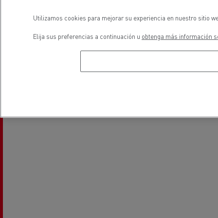
Utilizamos cookies para mejorar su experiencia en nuestro sitio we
Elija sus preferencias a continuación u
obtenga más información so
Servicios y reparación de
Financiación
vehiculos industriales ligeros
ubicación