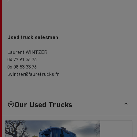
Used truck salesman
Laurent WINTZER
04 77 91 36 76
06 08 53 33 76
lwintzer@fauretrucks.fr
Our Used Trucks