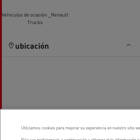
Vehiculos de ocasión _Renault
Trucks
ubicación
Utilizamos cookies para mejorar su experiencia en nuestro sitio we
Elija sus preferencias a continuación u
obtenga más información so