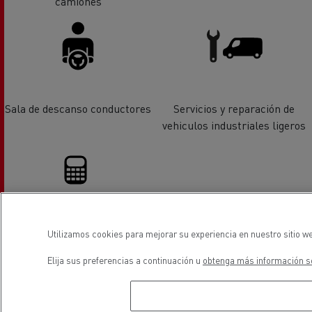
camiones
Sala de descanso conductores
Servicios y reparación de
vehiculos industriales ligeros
Financiación
Utilizamos cookies para mejorar su experiencia en nuestro sitio we
Elija sus preferencias a continuación u
obtenga más información so
ubicación