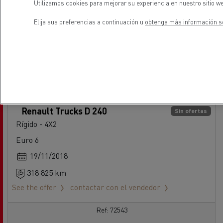
Utilizamos cookies para mejorar su experiencia en nuestro sitio we
Elija sus preferencias a continuación u
obtenga más información so
Renault Trucks D 240
Sin ofertas
Rígido - 4X2
Euro 6
19/11/2018
318 825 km
See the offer
contactar con el vendedor
Ref: 72543