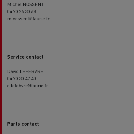
Michel NOSSENT
04 73 26 33 68
m.nossent@faurie.fr
Service contact
David LEFEBVRE
04 73 33 42 40
d.lefebvre@faurie.fr
Parts contact