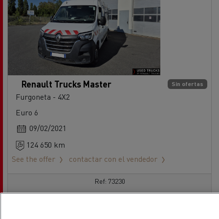
Renault Trucks Master
Sin ofertas
Furgoneta - 4X2
Euro 6
09/02/2021
124 650 km
See the offer
contactar con el vendedor
Ref: 73230