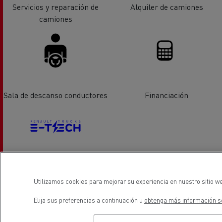
Servicios y reparación de
Alquiler de camiones
camiones
Sala de descanso conductores
Financiación
Vehiculos eléctricos
Utilizamos cookies para mejorar su experiencia en nuestro sitio we
Elija sus preferencias a continuación u
obtenga más información so
ubicación