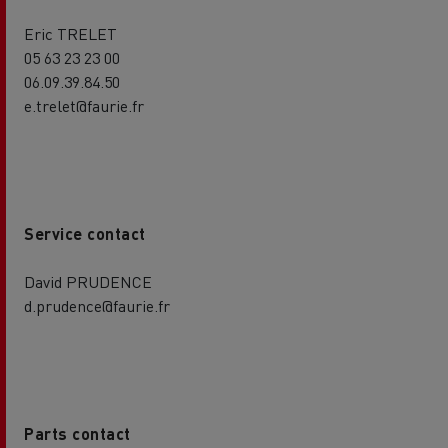
Eric TRELET
05 63 23 23 00
06.09.39.84.50
e.trelet@faurie.fr
Service contact
David PRUDENCE
d.prudence@faurie.fr
Parts contact