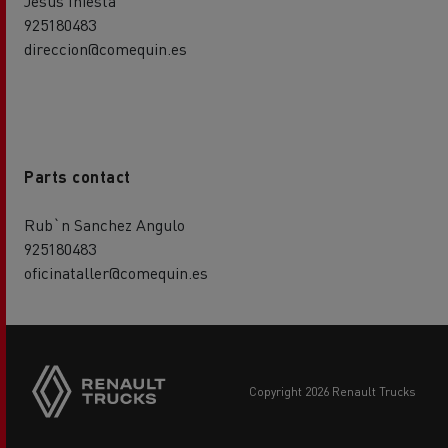
Jesus Iniesta
925180483
direccion@comequin.es
Parts contact
Rub`n Sanchez Angulo
925180483
oficinataller@comequin.es
copyright 2026 Renault Trucks
Footer