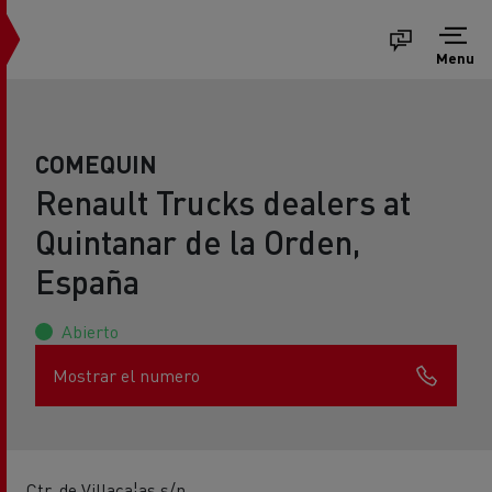
Menu
COMEQUIN
Renault Trucks dealers at
Quintanar de la Orden,
España
Abierto
Mostrar el numero
Ctr. de Villaca¦as s/n