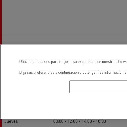
Horarios
Utilizamos cookies para mejorar su experiencia en nuestro sitio we
Elija sus preferencias a continuación u
obtenga más información so
Ventas
Lunes
08:00 - 12:00 / 14:00 - 18:00
Martes
08:00 - 12:00 / 14:00 - 18:00
Miércoles
08:00 - 12:00 / 14:00 - 18:00
Jueves
08:00 - 12:00 / 14:00 - 18:00