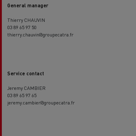
General manager
Thierry CHAUVIN
03 89 65 97 50
thierry.chauvin@groupecatra.fr
Service contact
Jeremy CAMBIER
03 89 65 97 65
jeremy.cambier@groupecatra.fr