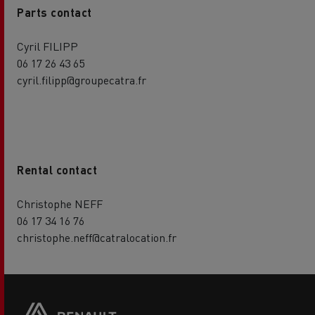
Parts contact
Cyril FILIPP
06 17 26 43 65
cyril.filipp@groupecatra.fr
Rental contact
Christophe NEFF
06 17 34 16 76
christophe.neff@catralocation.fr