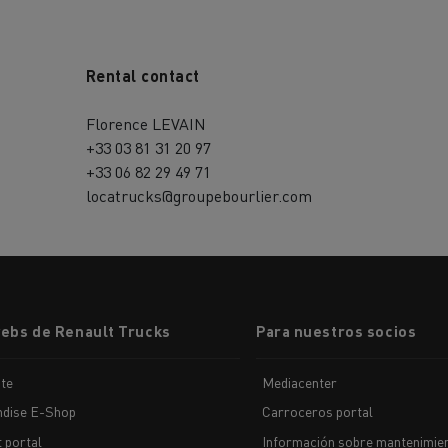
Rental contact
Florence LEVAIN
+33 03 81 31 20 97
+33 06 82 29 49 71
locatrucks@groupebourlier.com
webs de Renault Trucks
Para nuestros socios
te
Mediacenter
dise E-Shop
Carroceros portal
t portal
Información sobre mantenimien