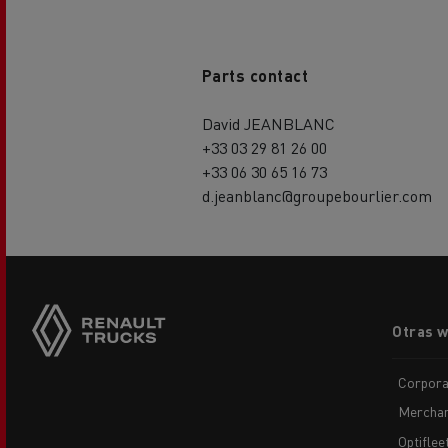
Parts contact
David JEANBLANC
+33 03 29 81 26 00
+33 06 30 65 16 73
d.jeanblanc@groupebourlier.com
Footer
Otras 
menu
Corpora
Merchan
Optiflee