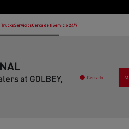
 Trucks
Servicios
Cerca de ti
Servicio 24/7
INAL
alers at GOLBEY,
Cerrado
Mo
Reclamaciones
Noticias
ult Trucks E-Tech T
rafic Red Edition
T-P Road
Renault Trucks E-Tech C
T X-64
Ren
s - Confort
Accesorios - Diseño
Acces
Únete a la Familia de 