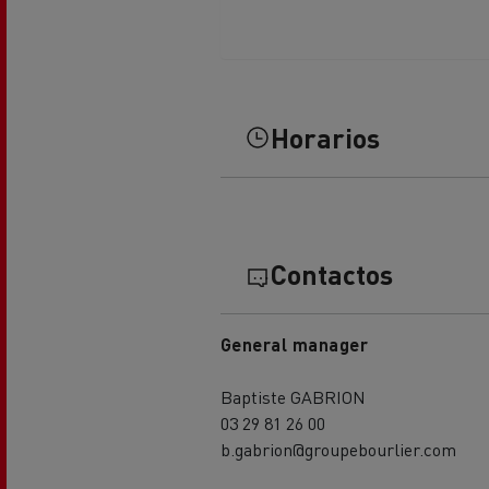
El Grupo Delanchy
Guerlain
Feldschlösschen - Carlsberg
Horarios
Contactos
General manager
Baptiste GABRION
03 29 81 26 00
b.gabrion@groupebourlier.com