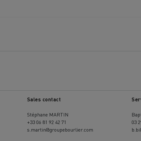
Sales contact
Ser
Stéphane MARTIN
Bapt
+33 06 81 92 42 71
03 2
s.martin@groupebourlier.com
b.b