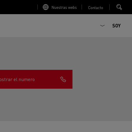
Nuestras webs
Contacto
SOY
strar el numero
ault Trucks E-Tech D
T-Selection
Renault Trucks E-Tech D
T 01 Racing
WIDE Eléctrico
orios - Seguridad
Accesorios - Optimización
Renault Trucks