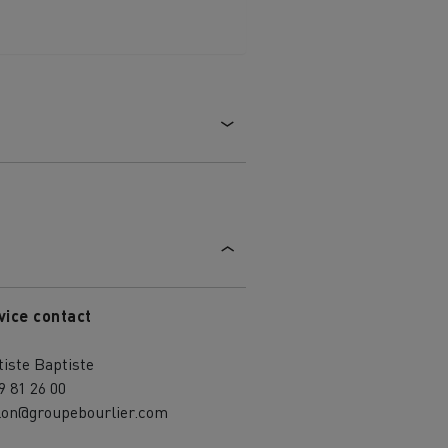
vice contact
iste Baptiste
9 81 26 00
ilon@groupebourlier.com