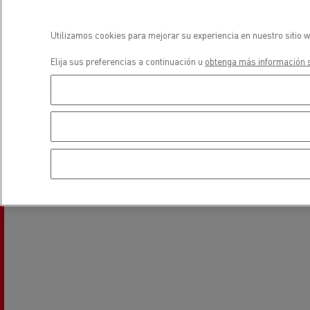
Equipamiento para
Servi
ayuntamientos
bomb
Utilizamos cookies para mejorar su experiencia en nuestro sitio w
Forma
Elija sus preferencias a continuación u
obtenga más información s
condu
Recogida de residuos
Servicio 24/7
Nuestra visión
Energías para la descarbonización
¿Qué energía es la adecuada para mi negocio?
Transporte de hormigón
¿Qué energía alternativa elegir para su camió
Renault Trucks reduce las emisiones de CO2
Eficacia del combustible
El sueño del ingeniero
Diseño: la revolución del camión eléctrico
Ventajas del leasing de camiones eléctricos