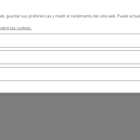
cios de emergencia y
Operación de mantenim
eros
carreteras
eb, guardar sus preferencias y medir el rendimiento del sitio web. Puede actua
ción de
Map ToolBox
obre las cookies.
ctores
Movimiento de tierras
Transporte de m
n?