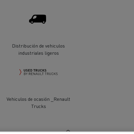
Distribución de vehiculos
industriales ligeros
ehículos
Transporte de mercancías
rucks
Vehiculos de ocasión _Renault
 actividad
Transporte eficaz de sus
mercancías
Trucks
Formación del
Optifleet portal
personal de gestión