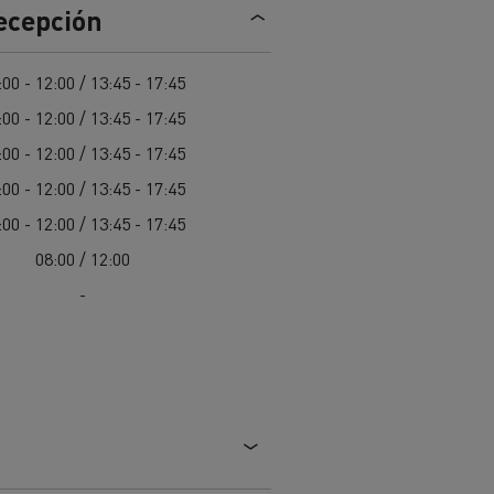
recepción
Nuestra oferta 100% electrica
:00 - 12:00 / 13:45 - 17:45
:00 - 12:00 / 13:45 - 17:45
teras en
Materiales de construcción de
carreteras en Francia
:00 - 12:00 / 13:45 - 17:45
:00 - 12:00 / 13:45 - 17:45
nault Trucks E-Tech
Master
:00 - 12:00 / 13:45 - 17:45
08:00 / 12:00
-
Renault Trucks K
Renault Trucks C
¿Qué vehículo comercial es
al para
mejor para las empresas
n
Infraestructuras de carga
o
alimentarias?