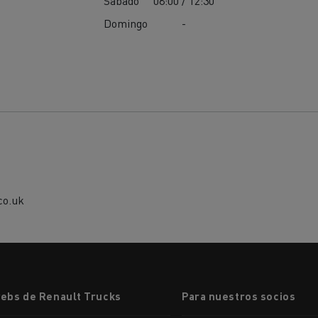
Sábado
08:00 / 12:30
Domingo
-
co.uk
webs de Renault Trucks
Para nuestros socios