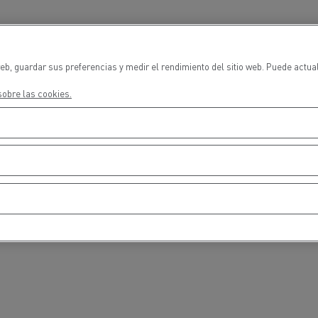
cios de emergencia y
Operación de mantenim
eros
carreteras
ción de
Map ToolBox
eb, guardar sus preferencias y medir el rendimiento del sitio web. Puede actua
ctores
obre las cookies.
Movimiento de tierras
Transporte de m
n?