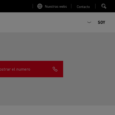
Nuestras webs
Contacto
SOY
strar el numero
ault Trucks E-Tech D
T-Selection
Renault Trucks E-Tech D
T 01 Racing
WIDE Eléctrico
orios - Seguridad
Accesorios - Optimización
Renault Trucks