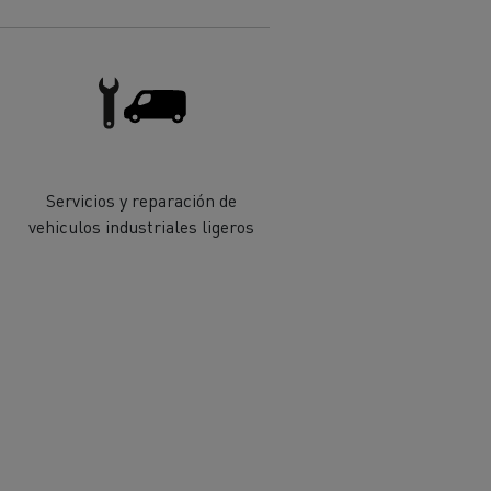
Servicios y reparación de
vehiculos industriales ligeros
ehículos
Transporte de mercancías
rucks
 actividad
Transporte eficaz de sus
mercancías
Formación del
Optifleet portal
personal de gestión