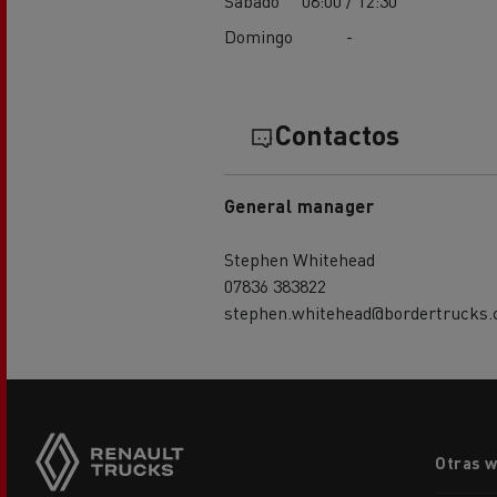
Sábado
08:00 / 12:30
Domingo
-
Contactos
General manager
Stephen Whitehead
07836 383822
stephen.whitehead@bordertrucks.
Footer
Otras 
menu