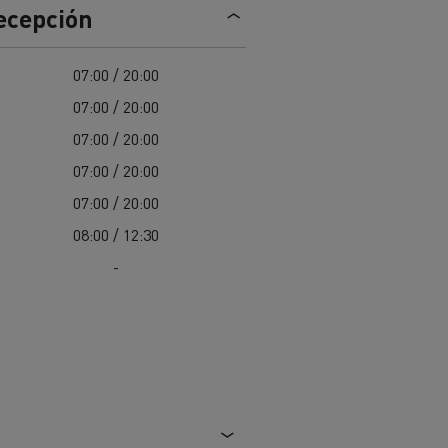
recepción
Nuestra oferta 100% electrica
07:00 / 20:00
07:00 / 20:00
teras en
Materiales de construcción de
carreteras en Francia
07:00 / 20:00
07:00 / 20:00
nault Trucks E-Tech
Master
07:00 / 20:00
08:00 / 12:30
-
Renault Trucks K
Renault Trucks C
¿Qué vehículo comercial es
al para
mejor para las empresas
n
Infraestructuras de carga
o
alimentarias?