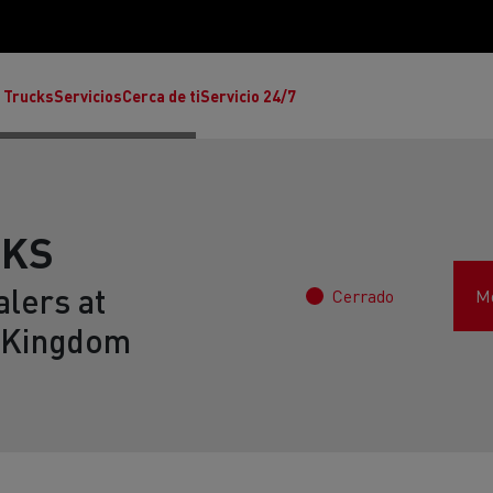
 Trucks
Servicios
Cerca de ti
Servicio 24/7
CKS
lers at
Cerrado
Mo
Reclamaciones
 Kingdom
Noticias
ult Trucks E-Tech T
rafic Red Edition
T-P Road
Renault Trucks E-Tech C
T X-64
Ren
s - Confort
Accesorios - Diseño
Acces
Únete a la Familia de 