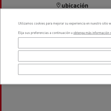
Equipamiento para
Servi
ubicación
ayuntamientos
bomb
Forma
Utilizamos cookies para mejorar su experiencia en nuestro sitio w
condu
Recogida de residuos
Elija sus preferencias a continuación u
obtenga más información s
Servicio 24/7
Nuestra visión
Energías para la descarbonización
¿Qué energía es la adecuada para mi negocio?
Transporte de hormigón
¿Qué energía alternativa elegir para su camió
Renault Trucks reduce las emisiones de CO2
Eficacia del combustible
El sueño del ingeniero
Diseño: la revolución del camión eléctrico
Ventajas del leasing de camiones eléctricos