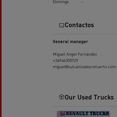
Domingo
-
Contactos
General manager
Miguel Angel Fernández
+34946355729
miguel@vulcanizadosretuerto.com
Our Used Trucks