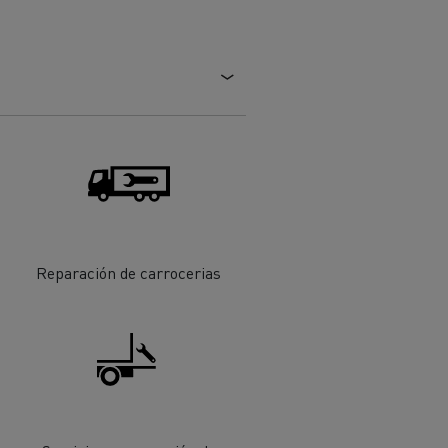
ehículos
Transporte de mercancías
Reparación de carrocerias
rucks
 actividad
Transporte eficaz de sus
mercancías
Formación del
Optifleet portal
personal de gestión