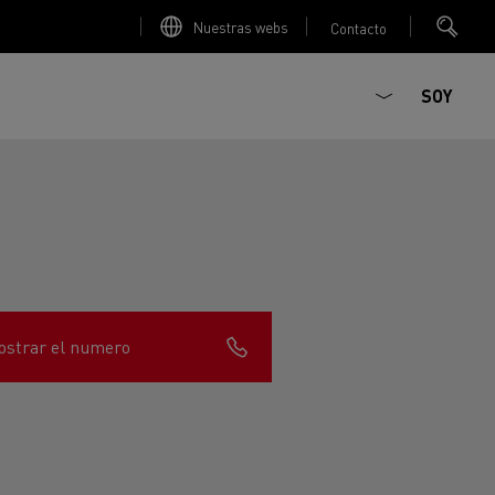
Nuestras webs
Contacto
SOY
strar el numero
ault Trucks E-Tech D
T-Selection
Renault Trucks E-Tech D
T 01 Racing
WIDE Eléctrico
orios - Seguridad
Accesorios - Optimización
Renault Trucks