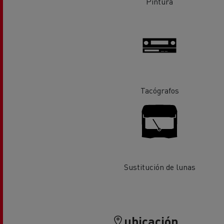
Pintura
Equipamiento para
Servi
ayuntamientos
bomb
Forma
condu
Recogida de residuos
Servicio 24/7
Nuestra visión
Tacógrafos
Energías para la descarbonización
¿Qué energía es la adecuada para mi negocio?
Transporte de hormigón
¿Qué energía alternativa elegir para su camió
Renault Trucks reduce las emisiones de CO2
Eficacia del combustible
Sustitución de lunas
El sueño del ingeniero
Diseño: la revolución del camión eléctrico
Ventajas del leasing de camiones eléctricos
ubicación