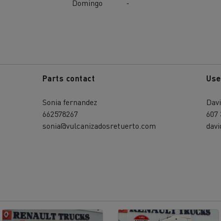
Domingo
-
Parts contact
Use
Sonia fernandez
Davi
662578267
607 
sonia@vulcanizadosretuerto.com
dav