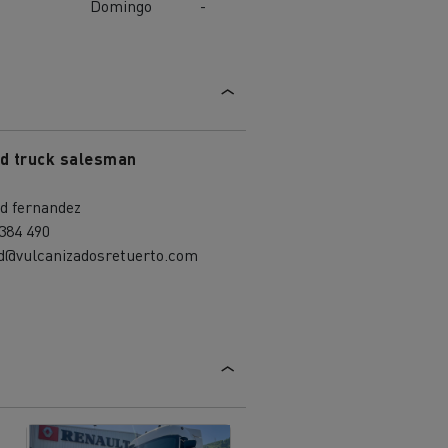
Domingo
-
d truck salesman
d fernandez
384 490
id@vulcanizadosretuerto.com