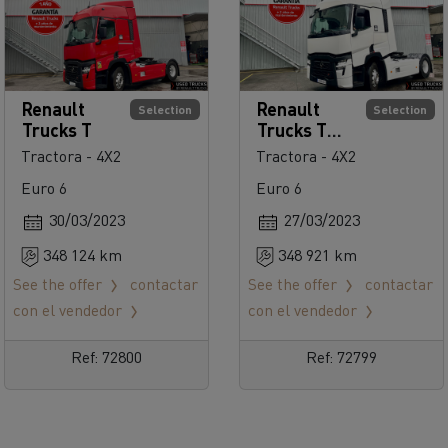
Renault
Renault
Selection
Selection
Trucks T
Trucks T
480
Tractora - 4X2
Tractora - 4X2
Euro 6
Euro 6
30/03/2023
27/03/2023
348 124 km
348 921 km
See the offer
contactar
See the offer
contactar
con el vendedor
con el vendedor
Ref: 72800
Ref: 72799