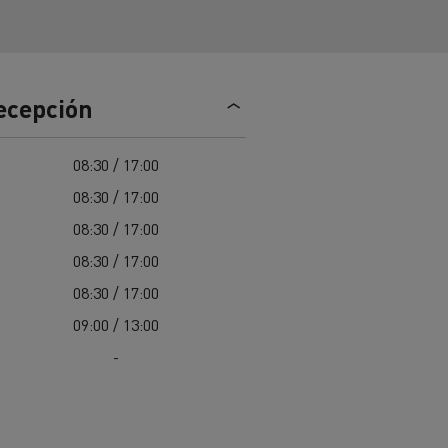
Nuestra oferta 100% electrica
recepción
teras en
Materiales de construcción de
carreteras en Francia
08:30 / 17:00
nault Trucks E-Tech
08:30 / 17:00
Master
08:30 / 17:00
08:30 / 17:00
08:30 / 17:00
09:00 / 13:00
Renault Trucks K
Renault Trucks C
-
¿Qué vehículo comercial es
al para
mejor para las empresas
n
Infraestructuras de carga
o
alimentarias?