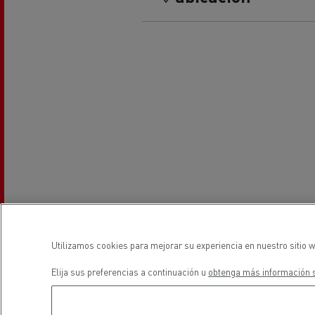
El Grupo Delanchy
Guerlain
Feldschlösschen - Carlsberg
Utilizamos cookies para mejorar su experiencia en nuestro sitio w
Elija sus preferencias a continuación u
obtenga más información s