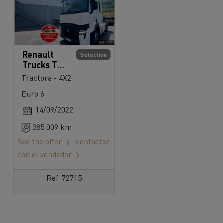
Renault
Selection
Trucks T
520
Tractora - 4X2
Euro 6
14/09/2022
385 009 km
See the offer
contactar
con el vendedor
Ref: 72715