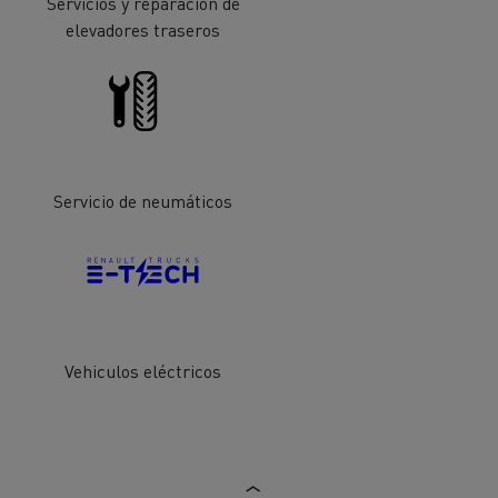
Servicios y reparación de
iento de
de flotas
Saneamiento alcantarillado
elevadores traseros
Servicio de neumáticos
ateriales
Vehiculos eléctricos