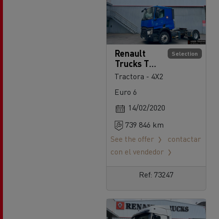
Renault
Selection
Trucks T
520
Tractora - 4X2
Euro 6
14/02/2020
739 846 km
See the offer
contactar
con el vendedor
Ref: 73247