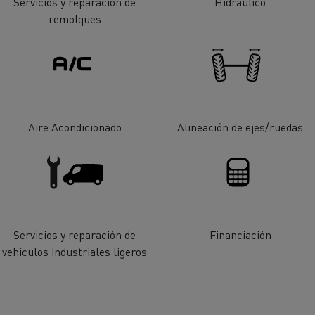
Servicios y reparación de
Hidraúlico
cios de emergencia y
Operación de mantenim
remolques
eros
carreteras
ción de
Map ToolBox
ctores
Aire Acondicionado
Alineación de ejes/ruedas
Movimiento de tierras
Transporte de m
n?
Servicios y reparación de
Financiación
vehiculos industriales ligeros