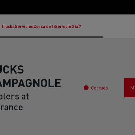
 Trucks
Servicios
Cerca de ti
Servicio 24/7
UCKS
HAMPAGNOLE
Cerrado
Mo
Reclamaciones
lers at
rance
Noticias
ult Trucks E-Tech T
rafic Red Edition
T-P Road
Renault Trucks E-Tech C
T X-64
Ren
s - Confort
Accesorios - Diseño
Acces
Únete a la Familia de 