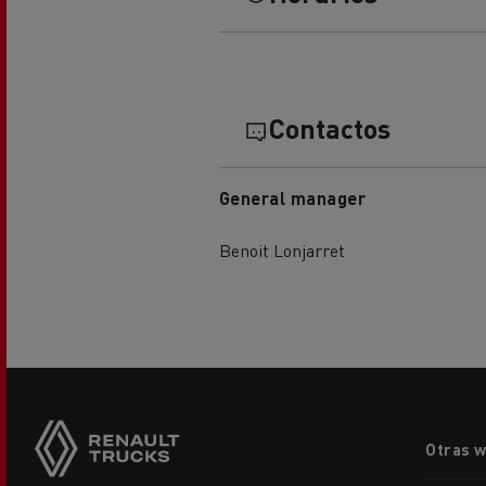
El Grupo Delanchy
Guerlain
Feldschlösschen - Carlsberg
Contactos
General manager
Benoit Lonjarret
Footer
Otras 
menu