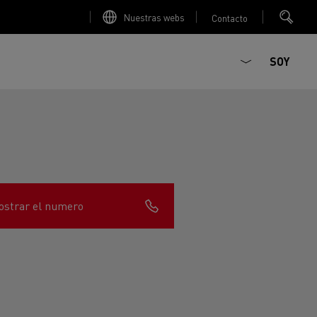
Nuestras webs
Contacto
SOY
strar el numero
ault Trucks E-Tech D
T-Selection
Renault Trucks E-Tech D
T 01 Racing
WIDE Eléctrico
orios - Seguridad
Accesorios - Optimización
Renault Trucks