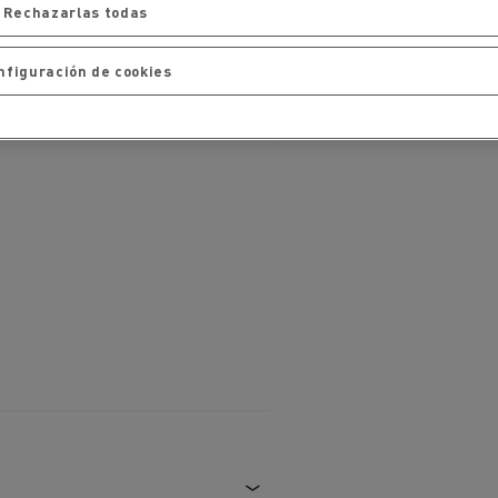
iento de
de flotas
Rechazarlas todas
Saneamiento alcantarillado
nfiguración de cookies
ateriales