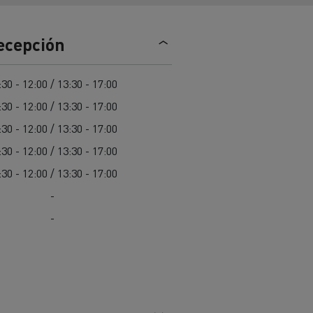
Nuestra oferta 100% electrica
recepción
teras en
Materiales de construcción de
:30 - 12:00 / 13:30 - 17:00
carreteras en Francia
:30 - 12:00 / 13:30 - 17:00
nault Trucks E-Tech
:30 - 12:00 / 13:30 - 17:00
Master
:30 - 12:00 / 13:30 - 17:00
:30 - 12:00 / 13:30 - 17:00
-
-
Renault Trucks K
Renault Trucks C
¿Qué vehículo comercial es
al para
mejor para las empresas
n
Infraestructuras de carga
o
alimentarias?