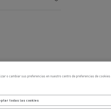
ehículos
Transporte de mercancías
lizar o cambiar sus preferencias en nuestro centro de preferencias de cookies 
rucks
 actividad
Transporte eficaz de sus
mercancías
eptar todas las cookies
Formación del
Optifleet portal
personal de gestión