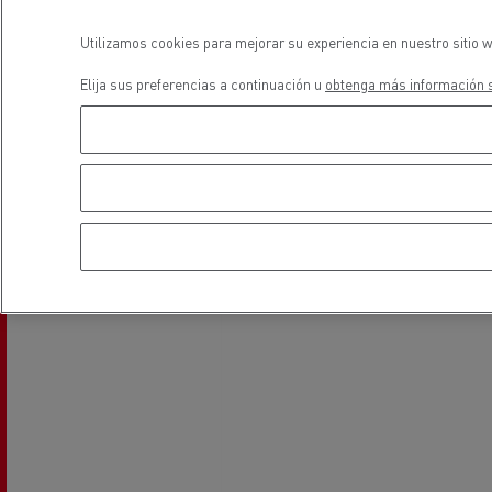
Utilizamos cookies para mejorar su experiencia en nuestro sitio w
Financiación
El Grupo Delanchy
Guerlain
Elija sus preferencias a continuación u
obtenga más información s
Feldschlösschen - Carlsberg
ubicación