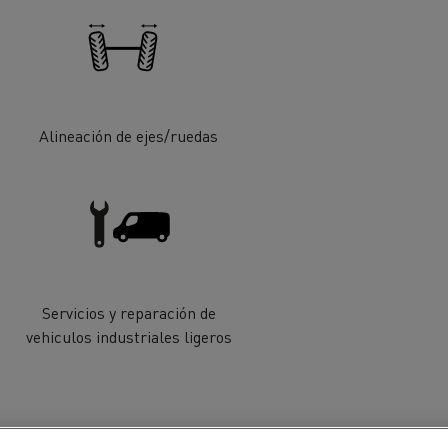
iento de
de flotas
Saneamiento alcantarillado
Alineación de ejes/ruedas
ateriales
Servicios y reparación de
vehiculos industriales ligeros