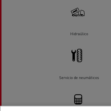
Equipamiento para
Servi
ayuntamientos
bomb
Forma
condu
Recogida de residuos
Hidraúlico
Servicio 24/7
Nuestra visión
Energías para la descarbonización
¿Qué energía es la adecuada para mi negocio?
Transporte de hormigón
¿Qué energía alternativa elegir para su camió
Renault Trucks reduce las emisiones de CO2
Eficacia del combustible
Servicio de neumáticos
El sueño del ingeniero
Diseño: la revolución del camión eléctrico
Ventajas del leasing de camiones eléctricos