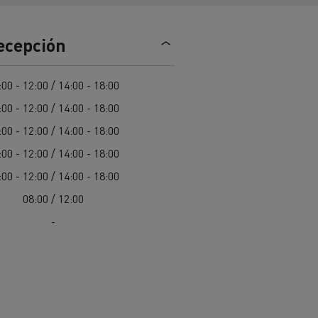
Nuestra oferta 100% electrica
recepción
teras en
Materiales de construcción de
:00 - 12:00 / 14:00 - 18:00
carreteras en Francia
:00 - 12:00 / 14:00 - 18:00
nault Trucks E-Tech
:00 - 12:00 / 14:00 - 18:00
Master
:00 - 12:00 / 14:00 - 18:00
:00 - 12:00 / 14:00 - 18:00
08:00 / 12:00
-
Renault Trucks K
Renault Trucks C
¿Qué vehículo comercial es
al para
mejor para las empresas
n
Infraestructuras de carga
o
alimentarias?