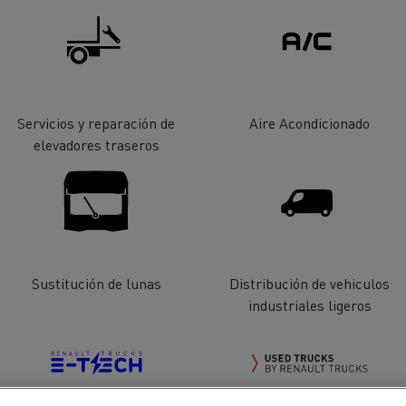
cios de emergencia y
Operación de mantenim
eros
carreteras
ción de
Map ToolBox
ctores
Servicios y reparación de
Aire Acondicionado
elevadores traseros
Movimiento de tierras
Transporte de m
n?
Sustitución de lunas
Distribución de vehiculos
industriales ligeros