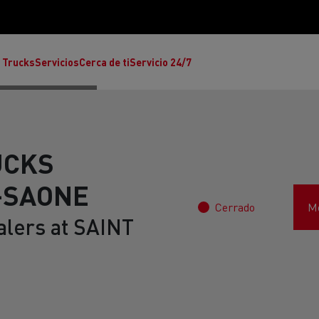
 Trucks
Servicios
Cerca de ti
Servicio 24/7
UCKS
-SAONE
Cerrado
Mo
Reclamaciones
alers at SAINT
Noticias
ult Trucks E-Tech T
rafic Red Edition
T-P Road
Renault Trucks E-Tech C
T X-64
Ren
s - Confort
Accesorios - Diseño
Acces
Únete a la Familia de 