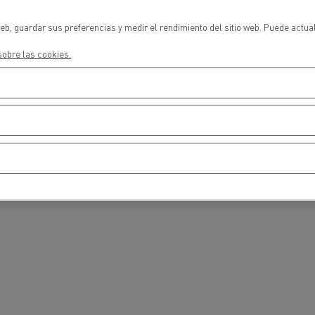
eb, guardar sus preferencias y medir el rendimiento del sitio web. Puede actua
Vehiculos eléctricos
Vehiculos de ocasión _Renaul
Trucks
obre las cookies.