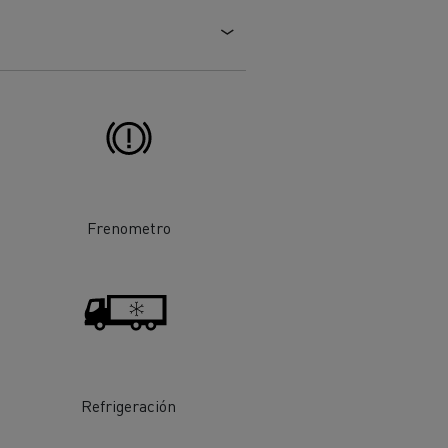
Frenometro
ehículos
Transporte de mercancías
rucks
 actividad
Transporte eficaz de sus
mercancías
Refrigeración
Formación del
Optifleet portal
personal de gestión