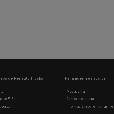
webs de Renault Trucks
Para nuestros socios
te
Mediacenter
dise E-Shop
Carroceros portal
t portal
Información sobre mantenimien