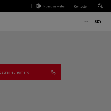
Nuestras webs
Contacto
SOY
strar el numero
ault Trucks E-Tech D
T-Selection
Renault Trucks E-Tech D
T 01 Racing
WIDE Eléctrico
orios - Seguridad
Accesorios - Optimización
Renault Trucks