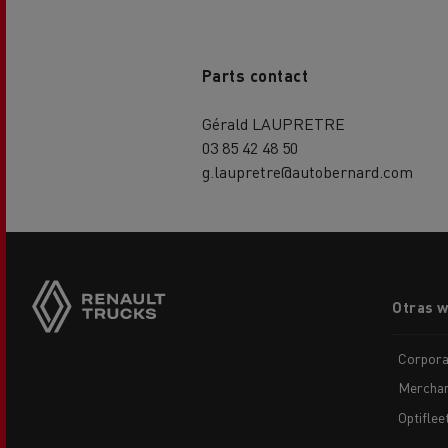
Parts contact
Gérald LAUPRETRE
03 85 42 48 50
g.laupretre@autobernard.com
Footer
Otras 
menu
Corpora
Merchan
Optiflee