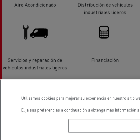
Aire Acondicionado
Distribución de vehiculos
industriales ligeros
Servicios y reparación de
Financiación
vehiculos industriales ligeros
Utilizamos cookies para mejorar su experiencia en nuestro sitio we
Elija sus preferencias a continuación u
obtenga más información so
Vehiculos eléctricos
Vehiculos de ocasión _Renault
Trucks