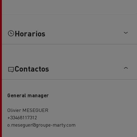
Horarios
Contactos
General manager
Olivier MESEGUER
+33468117312
o.meseguer@groupe-marty.com