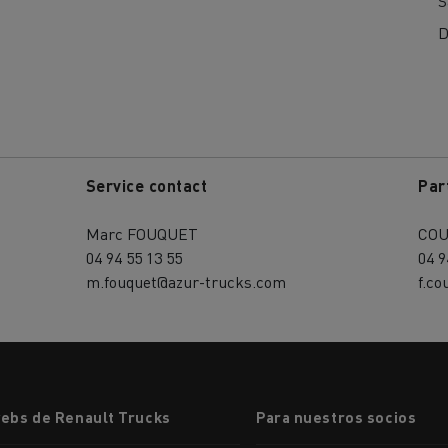
S
D
Service contact
Par
Marc FOUQUET
COU
04 94 55 13 55
04 9
m.fouquet@azur-trucks.com
f.c
webs de Renault Trucks
Para nuestros socios