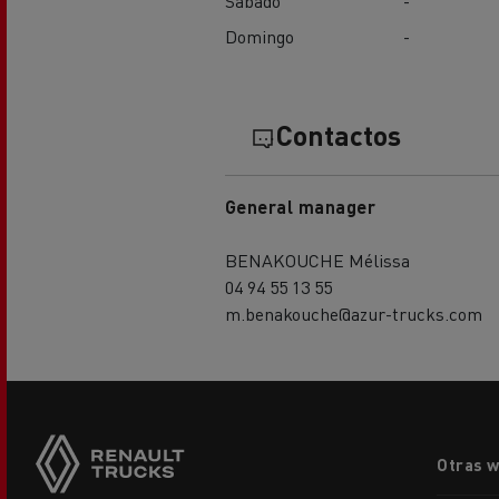
Sábado
-
Domingo
-
Contactos
General manager
BENAKOUCHE Mélissa
04 94 55 13 55
m.benakouche@azur-trucks.com
Footer
Otras 
menu