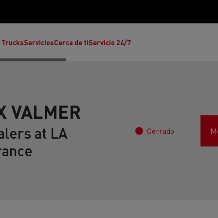
 Trucks
Servicios
Cerca de ti
Servicio 24/7
IX VALMER
alers at LA
Cerrado
Mo
Reclamaciones
rance
Noticias
ult Trucks E-Tech T
rafic Red Edition
T-P Road
Renault Trucks E-Tech C
T X-64
Ren
s - Confort
Accesorios - Diseño
Acces
Únete a la Familia de 