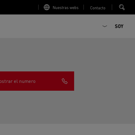
Nuestras webs
Contacto
SOY
strar el numero
ault Trucks E-Tech D
T-Selection
Renault Trucks E-Tech D
T 01 Racing
WIDE Eléctrico
orios - Seguridad
Accesorios - Optimización
Renault Trucks