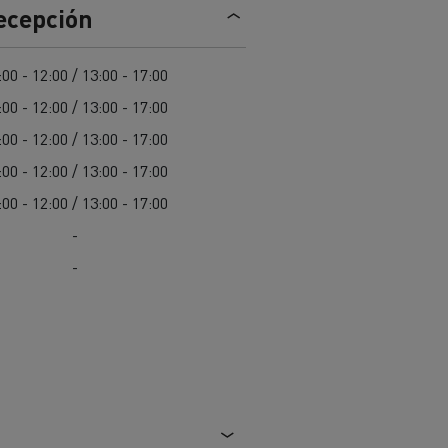
recepción
Nuestra oferta 100% electrica
:00 - 12:00 / 13:00 - 17:00
:00 - 12:00 / 13:00 - 17:00
teras en
Materiales de construcción de
carreteras en Francia
:00 - 12:00 / 13:00 - 17:00
:00 - 12:00 / 13:00 - 17:00
nault Trucks E-Tech
Master
:00 - 12:00 / 13:00 - 17:00
-
-
Renault Trucks K
Renault Trucks C
¿Qué vehículo comercial es
al para
mejor para las empresas
n
Infraestructuras de carga
o
alimentarias?