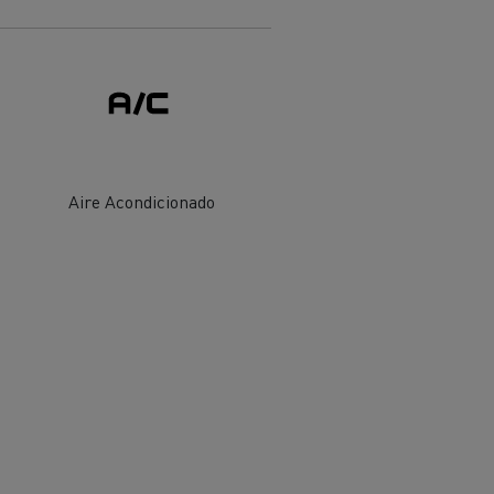
Aire Acondicionado
ehículos
Transporte de mercancías
rucks
 actividad
Transporte eficaz de sus
mercancías
Formación del
Optifleet portal
personal de gestión