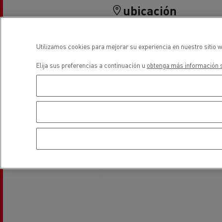
Equipamiento para
Servi
ubicación
ayuntamientos
bomb
Forma
Utilizamos cookies para mejorar su experiencia en nuestro sitio w
condu
Recogida de residuos
Elija sus preferencias a continuación u
obtenga más información s
Servicio 24/7
Nuestra visión
Energías para la descarbonización
¿Qué energía es la adecuada para mi negocio?
Transporte de hormigón
¿Qué energía alternativa elegir para su camió
Renault Trucks reduce las emisiones de CO2
Eficacia del combustible
El sueño del ingeniero
Diseño: la revolución del camión eléctrico
Ventajas del leasing de camiones eléctricos