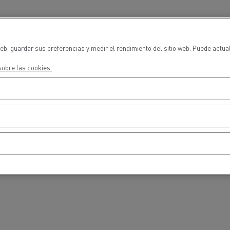
cios de emergencia y
Operación de mantenim
eros
carreteras
ción de
Map ToolBox
eb, guardar sus preferencias y medir el rendimiento del sitio web. Puede actua
ctores
obre las cookies.
Movimiento de tierras
Transporte de m
n?