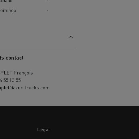
ábado
-
omingo
-
ts contact
PLET François
4 55 13 55
ouplet@azur-trucks.com
Legal