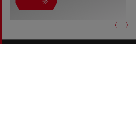
copyright 2026 Renault Trucks
Footer
Otras webs de Renault Trucks
menu
Para nuestros socios
Legal