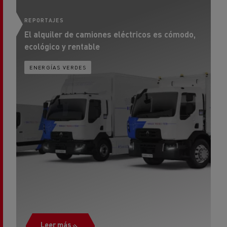
El alquiler de camiones eléctricos es cómodo,
Di
ecológico y rentable
ENERGÍAS VERDES
Leer más