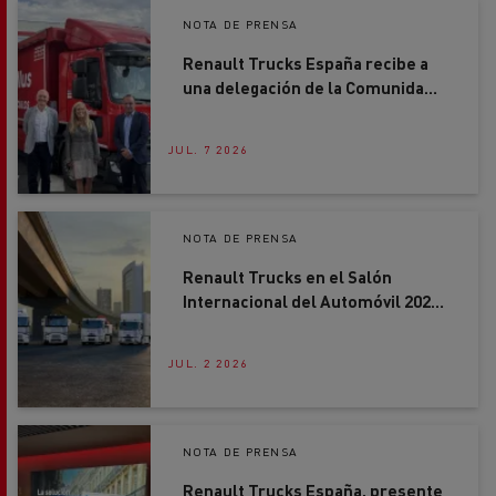
Renault Trucks España recibe a
una delegación de la Comunidad
de Madrid en su nueva sede de
Getafe
JUL. 7 2026
NOTA DE PRENSA
Renault Trucks en el Salón
Internacional del Automóvil 2026:
soluciones concretas para
acelerar la descarbonización del
JUL. 2 2026
transporte por carretera
NOTA DE PRENSA
Renault Trucks España, presente
en el 7º Congreso AECOC Smart
Distribution