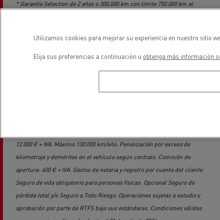
* Garantía Selection de 2 años o 300.000 km con límite 750.000 km al
final del contrato. Contrato de mantenimiento Reference Predict de 2
años o 300.000 km para plicaciones de larga distancia con topografia
Utilizamos cookies para mejorar su experiencia en nuestro sitio we
mayoritariamente plana y 2.200 h de motor. Para otro tipo de
aplicaciones, topografia u horas de motor el precio está sujeto a
Elija sus preferencias a continuación u
obtenga más información so
cotización.
** Modelo de financiación en renting operativo a 48 meses de un
Renault Trucks T High 480 13L DE TURBO COMPOUND color azul con
un kilometraje medio comprendido entre 459.979 y 609.897 km y
matriculado entre noviembre de 2022 y enero de 2023. Primera cuota
10.000 € + IVA, 47 cuotas de 1.074 €/mes + IVA y una última cuota de
12.000 € + IVA. Máximo 130.000 km/año. Penalización por exceso de
kilometraje y deméritos en el vehículo según contrato. Comisión de
apertura: 600 € + IVA. Gastos de notaria y registro por cuenta del cliente.
Seguro de vida obligatorio para personas físicas. Opcional Seguro de
pérdida total y/o Seguro a Todo Riesgo. Operaciones sujetas a estudio y
aprobación por parte de RTFS bajo sus estándares. Condiciones válidas